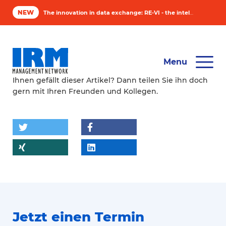
NEW
The innovation in data exchange: RE-VI - the intelligent solution for asset managers
Software
Menu
Industry
Ihnen gefällt dieser Artikel? Dann teilen Sie ihn doch
gern mit Ihren Freunden und Kollegen.
Compan
News & 
Contact
Jetzt einen Termin