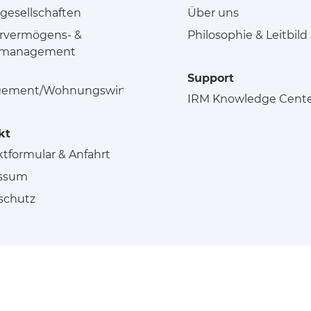
gesellschaften
Über uns
rvermögens- &
Philosophie & Leitbild
smanagement
Support
ement/Wohnungswirtschaft
IRM Knowledge Cent
kt
tformular & Anfahrt
ssum
schutz
Seitenübersicht
Impressum
Datenschutz