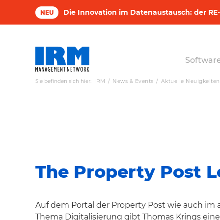
Die Innovation im Datenaustausch: der RE-V
NEU
Softwar
Sie befinden sich hier:
IRM
News & Events
Aktuelle Neuigkeiten
The Property Post L
Auf dem Portal der Property Post wie auch im
Thema Digitalisierung gibt Thomas Krings einen