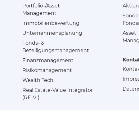
Portfolio-/Asset
Aktien
Management
Sonde
Immobilienbewertung
Fond
Unternehmensplanung
Asset
Manag
Fonds- &
Beteiligungsmanagement
Konta
Finanzmanagement
Kontak
Risikomanagement
Impre
Wealth Tech
Daten
Real Estate-Value Integrator
(RE-VI)
© 2026
IRM Management Network GmbH
Suche