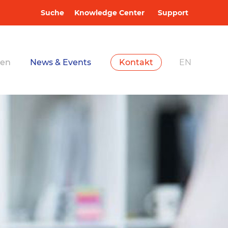
Suche
Knowledge Center
Support
Softwarelö
en
News & Events
Kontakt
EN
Branchenk
Unternehm
News & Eve
Kontakt